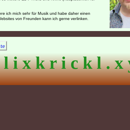
ere ich mich sehr für Musik und habe daher einen
 Websites von Freunden kann ich gerne verlinken.
te
 l i x k r i c k l . x