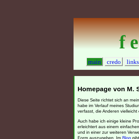
f e
main
credo
links
Homepage von M. Sc
Diese Seite richtet sich an me
habe im Verlauf meines Studiu
verfasst, die Anderen vielleich
Auch habe ich einige kleine P
erleichtert aus einem einfache
und in einer zur weiteren Verwe
Form auszugeben. Im
Blog
gibt