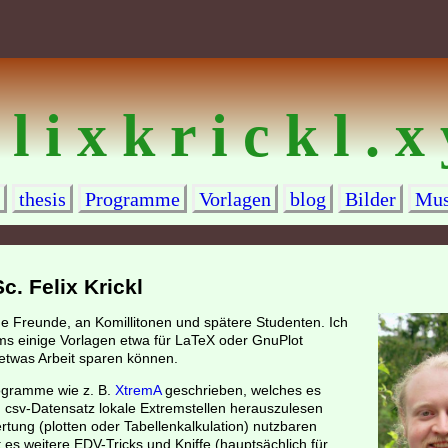
 l i x k r i c k l . x
thesis
Programme
Vorlagen
blog
Bilder
Mus
. Felix Krickl
ine Freunde, an Komillitonen und spätere Studenten. Ich
ms einige Vorlagen etwa für LaTeX oder GnuPlot
t etwas Arbeit sparen können.
rogramme wie z. B.
XtremA
geschrieben, welches es
n csv-Datensatz lokale Extremstellen herauszulesen
rtung (plotten oder Tabellenkalkulation) nutzbaren
 es weitere EDV-Tricks und Kniffe (hauptsächlich für