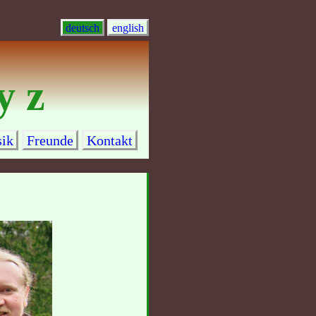
deutsch
english
 y z
ik
Freunde
Kontakt