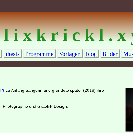
 l i x k r i c k l . x
thesis
Programme
Vorlagen
blog
Bilder
Mus
 Y
zu Anfang Sängerin und gründete später (2018) ihre
mit Photographie und Graphik-Design.