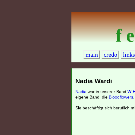
f e
main
credo
links
Nadia Wardi
Nadia
war in unserer Band
W H
eigene Band, die
Bloodflowers
.
Sie beschäftigt sich beruflich 