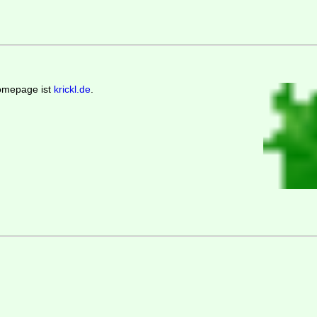
omepage ist
krickl.de
.