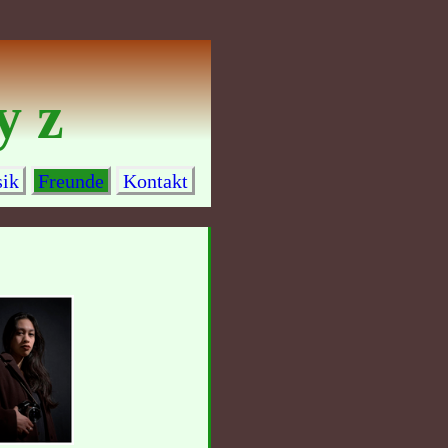
 y z
ik
Freunde
Kontakt